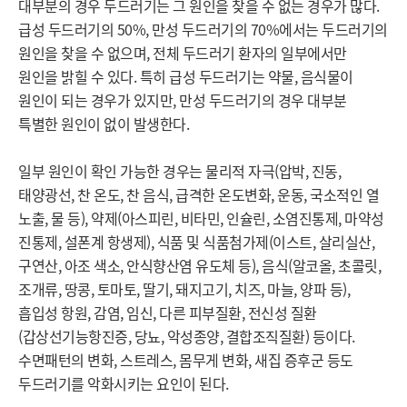
대부분의 경우 두드러기는 그 원인을 찾을 수 없는 경우가 많다. 
급성 두드러기의 50%, 만성 두드러기의 70%에서는 두드러기의 
원인을 찾을 수 없으며, 전체 두드러기 환자의 일부에서만 
원인을 밝힐 수 있다. 특히 급성 두드러기는 약물, 음식물이 
원인이 되는 경우가 있지만, 만성 두드러기의 경우 대부분 
특별한 원인이 없이 발생한다. 

일부 원인이 확인 가능한 경우는 물리적 자극(압박, 진동, 
태양광선, 찬 온도, 찬 음식, 급격한 온도변화, 운동, 국소적인 열 
노출, 물 등), 약제(아스피린, 비타민, 인슐린, 소염진통제, 마약성 
진통제, 설폰계 항생제), 식품 및 식품첨가제(이스트, 살리실산, 
구연산, 아조 색소, 안식향산염 유도체 등), 음식(알코올, 초콜릿, 
조개류, 땅콩, 토마토, 딸기, 돼지고기, 치즈, 마늘, 양파 등), 
흡입성 항원, 감염, 임신, 다른 피부질환, 전신성 질환
(갑상선기능항진증, 당뇨, 악성종양, 결합조직질환) 등이다. 
수면패턴의 변화, 스트레스, 몸무게 변화, 새집 증후군 등도 
두드러기를 악화시키는 요인이 된다. 
