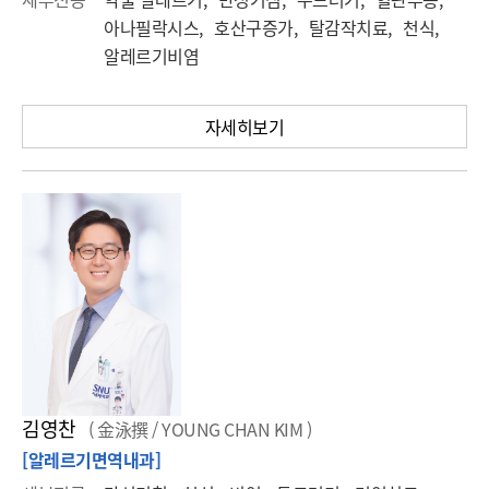
아나필락시스, 호산구증가, 탈감작치료, 천식,
알레르기비염
자세히보기
김영찬
( 金泳撰 / YOUNG CHAN KIM )
[알레르기면역내과]