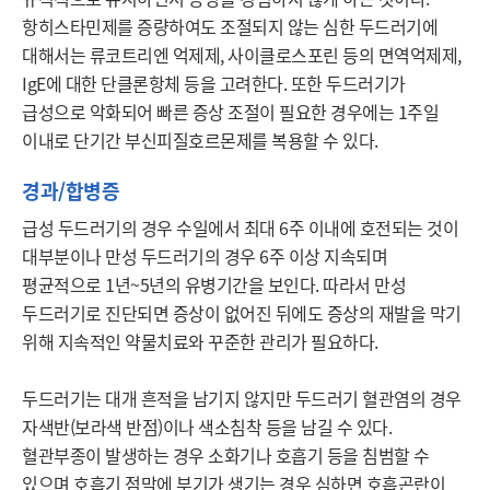
항히스타민제를 증량하여도 조절되지 않는 심한 두드러기에 
대해서는 류코트리엔 억제제, 사이클로스포린 등의 면역억제제, 
IgE에 대한 단클론항체 등을 고려한다. 또한 두드러기가 
급성으로 악화되어 빠른 증상 조절이 필요한 경우에는 1주일 
이내로 단기간 부신피질호르몬제를 복용할 수 있다. 
경과/합병증
급성 두드러기의 경우 수일에서 최대 6주 이내에 호전되는 것이 
대부분이나 만성 두드러기의 경우 6주 이상 지속되며 
평균적으로 1년~5년의 유병기간을 보인다. 따라서 만성 
두드러기로 진단되면 증상이 없어진 뒤에도 증상의 재발을 막기 
위해 지속적인 약물치료와 꾸준한 관리가 필요하다.

두드러기는 대개 흔적을 남기지 않지만 두드러기 혈관염의 경우 
자색반(보라색 반점)이나 색소침착 등을 남길 수 있다. 
혈관부종이 발생하는 경우 소화기나 호흡기 등을 침범할 수 
있으며 호흡기 점막에 부기가 생기는 경우 심하면 호흡곤란이 