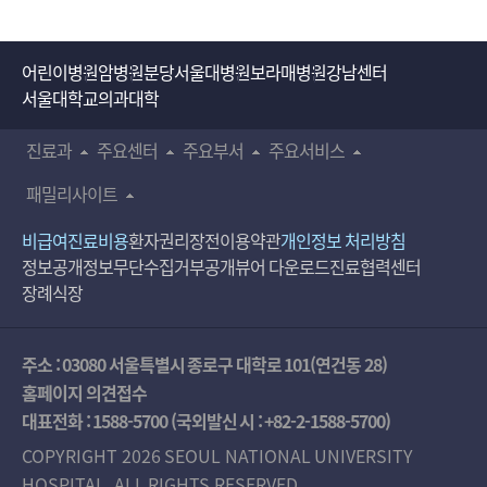
어린이병원
암병원
분당서울대병원
보라매병원
강남센터
서울대학교의과대학
진료과
주요센터
주요부서
주요서비스
패밀리사이트
비급여진료비용
환자권리장전
이용약관
개인정보 처리방침
정보공개
정보무단수집거부공개
뷰어 다운로드
진료협력센터
장례식장
주소 : 03080 서울특별시 종로구 대학로 101(연건동 28)
홈페이지 의견접수
대표전화 :
1588-5700
(국외발신 시 :
+82-2-1588-5700
)
COPYRIGHT 2026 SEOUL NATIONAL UNIVERSITY
HOSPITAL. ALL RIGHTS RESERVED