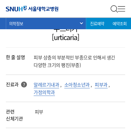
의학정보
서울대학교병원
전체 검
전체
현
>
>
>
의학정보
진료예약
예약조회
서브 메뉴 목록 열기
두드러기
재
위
[urticaria]
치:
한 줄 설명
피부 상층의 부분적인 부종으로 인해서 생긴
다양한 크기의 팽진(부종)
진료과
알레르기내과
,
소아청소년과
,
피부과
,
?
해당 과를 클릭 하면진료과로 바로 연결됩니다.
가정의학과
관련
피부
신체기관