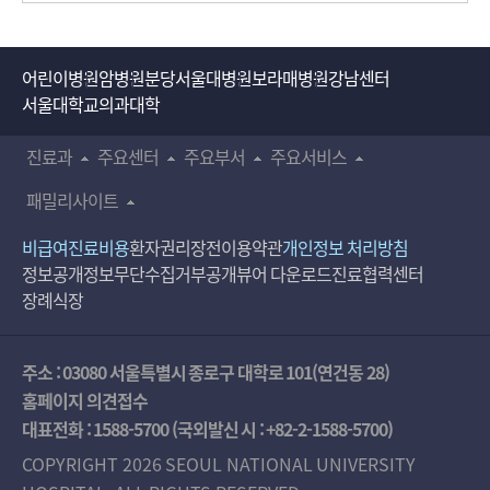
어린이병원
암병원
분당서울대병원
보라매병원
강남센터
서울대학교의과대학
진료과
주요센터
주요부서
주요서비스
패밀리사이트
비급여진료비용
환자권리장전
이용약관
개인정보 처리방침
정보공개
정보무단수집거부공개
뷰어 다운로드
진료협력센터
장례식장
주소 : 03080 서울특별시 종로구 대학로 101(연건동 28)
홈페이지 의견접수
대표전화 :
1588-5700
(국외발신 시 :
+82-2-1588-5700
)
COPYRIGHT 2026 SEOUL NATIONAL UNIVERSITY