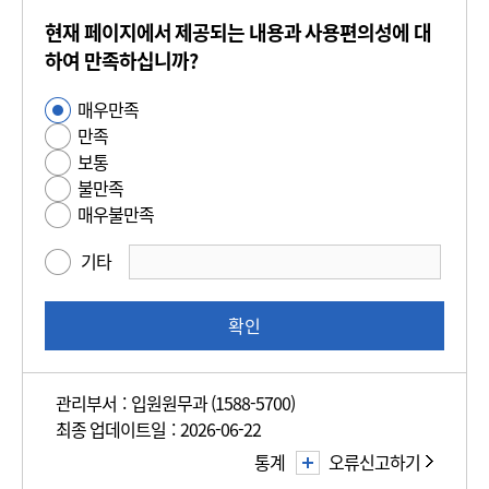
콘
현재 페이지에서 제공되는 내용과 사용편의성에 대
텐
츠
하여 만족하십니까?
만
매우만족
사
족
만족
용
도
보통
편
평
불만족
의
가
매우불만족
성
만
기타
족
도
조
확인
사
관리부서 : 입원원무과 (1588-5700)
최종 업데이트일 : 2026-06-22
통계
오류신고하기