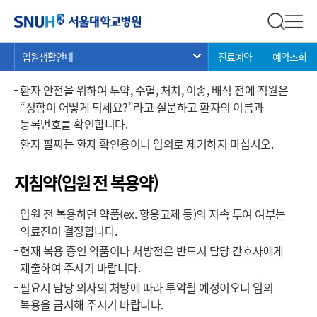
입원생활안내
서울대학교병원
전체 검
전체
현
>
>
>
정확한 환자 확인
입원생활안내
진료예약
예약조회
서브 메뉴 목록 열기
재
위
환자 안전을 위하여 투약, 수혈, 처치, 이송, 배식 전에 직원은
치:
“성함이 어떻게 되세요?”라고 질문하고 환자의 이름과
등록번호를 확인합니다.
환자 팔찌는 환자 확인용이니 임의로 제거하지 마십시오.
지침약(입원 전 복용약)
입원 전 복용하던 약품(ex. 항응고제 등)의 지속 투여 여부는
의료진이 결정합니다.
현재 복용 중인 약품이나 처방전은 반드시 담당 간호사에게
제출하여 주시기 바랍니다.
필요시 담당 의사의 처방에 따라 투약될 예정이오니 임의
복용을 금지해 주시기 바랍니다.