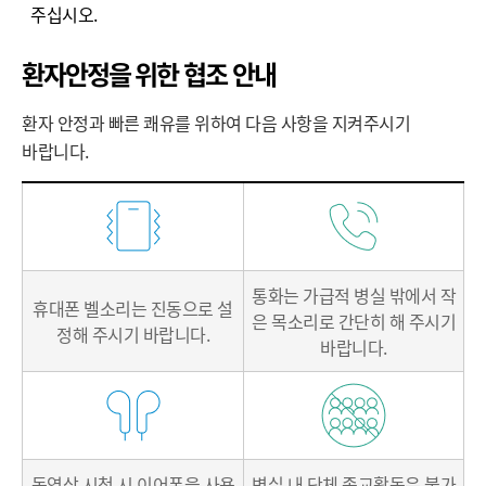
주십시오.
환자안정을 위한 협조 안내
환자 안정과 빠른 쾌유를 위하여 다음 사항을 지켜주시기
바랍니다.
환
자
안
정
통화는 가급적 병실 밖에서
작
을
휴대폰 벨소리는 진동으로
설
은 목소리로 간단히 해 주시기
위
정해 주시기 바랍니다.
바랍니다.
한
협
조
안
내
동영상 시청 시
이어폰을 사용
병실 내 단체 종교활동은
불가