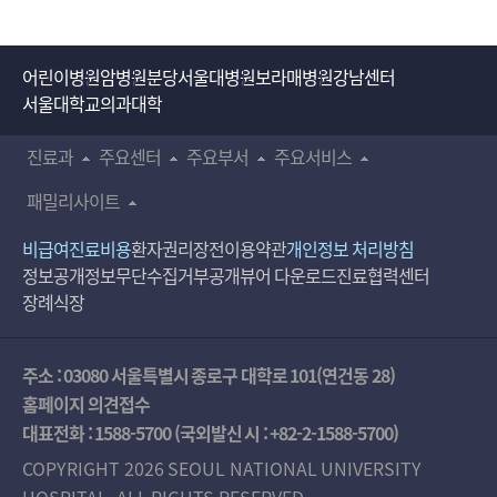
어린이병원
암병원
분당서울대병원
보라매병원
강남센터
서울대학교의과대학
진료과
주요센터
주요부서
주요서비스
패밀리사이트
비급여진료비용
환자권리장전
이용약관
개인정보 처리방침
정보공개
정보무단수집거부공개
뷰어 다운로드
진료협력센터
장례식장
주소 : 03080 서울특별시 종로구 대학로 101(연건동 28)
홈페이지 의견접수
대표전화 :
1588-5700
(국외발신 시 :
+82-2-1588-5700
)
COPYRIGHT 2026 SEOUL NATIONAL UNIVERSITY
HOSPITAL. ALL RIGHTS RESERVED