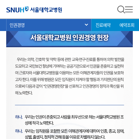
인권경영
서울대학교병원
전체 검
전체
현
>
>
>
인권경영
진료예약
예약조회
서브 메뉴 목록 열기
재
위
치: