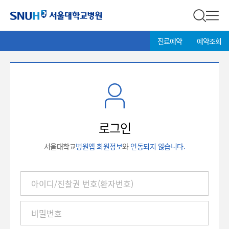
서울대학교병원
전체 검
전체
현
>
진료예약
예약조회
재
위
치:
로
그
인
로그인
서울대학교
병원앱 회원정보
와
연동되지 않습니다.
아
이
디
/
진
찰