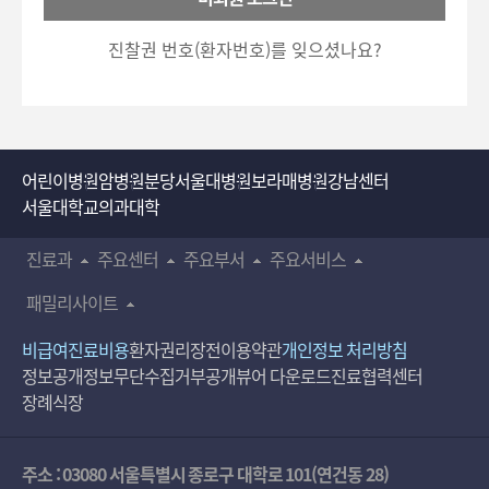
호
5700)로 이용하실 수 있습니다.
입
진찰권 번호(환자번호)를 잊으셨나요?
력
어린이병원
암병원
분당서울대병원
보라매병원
강남센터
서울대학교의과대학
진료과
주요센터
주요부서
주요서비스
패밀리사이트
비급여진료비용
환자권리장전
이용약관
개인정보 처리방침
정보공개
정보무단수집거부공개
뷰어 다운로드
진료협력센터
장례식장
주소 : 03080 서울특별시 종로구 대학로 101(연건동 28)