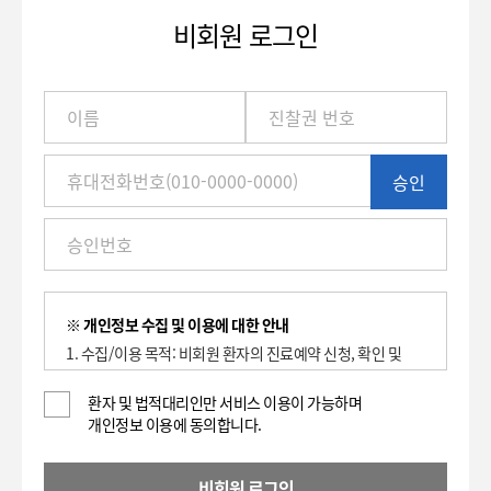
비회원 로그인
이
름
/
진
승인
찰
권
번
호
(환
자
번
※ 개인정보 수집 및 이용에 대한 안내
호)
1. 수집/이용 목적: 비회원 환자의 진료예약 신청, 확인 및
/
취소에 대한 이용 기록 보관.
휴
2. 수집하는 항목: 이름, 환자등록번호(진찰권 번호),
환자 및 법적대리인만 서비스 이용이 가능하며
대
개인정보 이용에 동의합니다.
휴대전화번호
전
3. 개인정보의 보유 및 이용기간 : 2년
화
4. 동의를 거부할 권리가 있으며, 대표전화(전화: 1588-
번
비회원 로그인