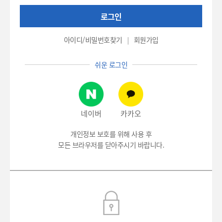
권
로그인
번
호
(환
아이디/비밀번호찾기
회원가입
자
번
쉬운 로그인
호),
비
밀
번
호
네이버
카카오
입
력
개인정보 보호를 위해 사용 후
모든 브라우저를 닫아주시기 바랍니다.