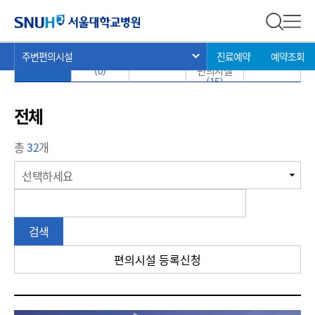
주변 편의시설
서울대학교병원
전체 검
전체
현
>
>
>
주변편의시설
진료예약
예약조회
서브 메뉴 목록 열기
전체
(32)
병원 / 의원
약국
(16)
환자
기타
(1)
재
(0)
편의시설
(15)
위
치:
전체
총
32
개
게
선택하세요
시
판
검
검색
색
편의시설 등록신청