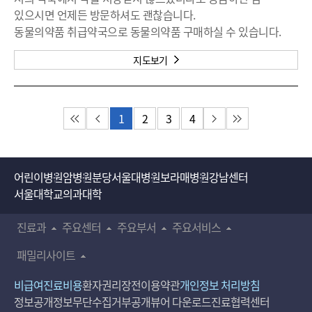
있으시면 언제든 방문하셔도 괜찮습니다.
동물의약품 취급약국으로 동물의약품 구매하실 수 있습니다.
지도보기
1
2
3
4
첫 페이지
이전 페이지
다음 페이지
마지막 페이지
어린이병원
암병원
분당서울대병원
보라매병원
강남센터
서울대학교의과대학
진료과
주요센터
주요부서
주요서비스
패밀리사이트
비급여진료비용
환자권리장전
이용약관
개인정보 처리방침
정보공개
정보무단수집거부공개
뷰어 다운로드
진료협력센터