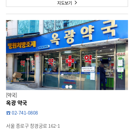
지도보기
[약국]
옥광 약국
☎ 02-741-0808
서울 종로구 창경궁로 162-1