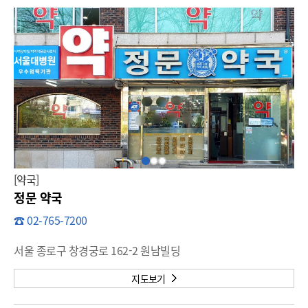
[약국]
정문 약국
☎ 02-765-7200
서울 종로구 창경궁로 162-2 원남빌딩
지도보기