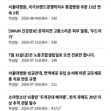
작
서울대병원, 국가브랜드경쟁력지수 종합병원 부문 11년 연
성
속 1위
일,
작성일 :
2026-08-04
조회수 :
142
조
회
[SNUH 건강정보] 흔하지만 고통스러운 피부 질환, ‘두드러
수,
기’
파
작성일 :
2026-07-31
조회수 :
330
일)
7월 31일(금)은 노동조합설립일로 오전 진료만 합니다.
작성일 :
2026-07-31
조회수 :
249
서울대병원·성균관대, 면역세포 유입 순서에 따른 교모세포
종 치료 반응 규명
작성일 :
2026-07-30
조회수 :
211
소아청소년 뇌종양 ‘두개강내 배아종’, 완치 후에도 20년 이
상 추적 관찰 필수
작성일 :
2026-07-28
조회수 :
417
첨부파일