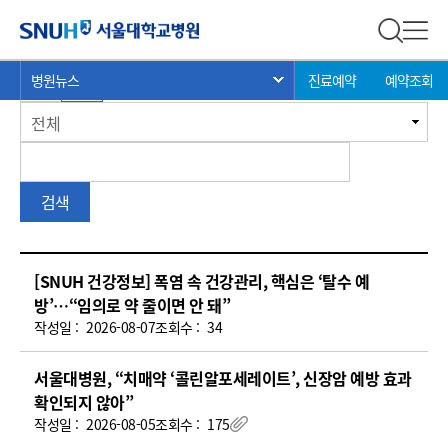
병원뉴스
서울대학교병원
전체 검
전체
현
>
>
>
갤러리 형식으로 보기
리스트 형식으로 보기
총 게시물:
4429
병원뉴스
진료예약
예약조회
서브 메뉴 목록 열기
재
게
위
전체
시
치:
판
검
검색
색
병
[SNUH 건강정보] 폭염 속 건강관리, 핵심은 ‘탈수 예
원
방’…“임의로 약 줄이면 안 돼”
뉴
작성일 :
2026-08-07
조회수 :
34
스
(번
서울대병원, “치매약 ‘콜린알포세레이트’, 신장암 예방 효과
호,
확인되지 않아”
제
작성일 :
2026-08-05
조회수 :
175
첨부파일
목,