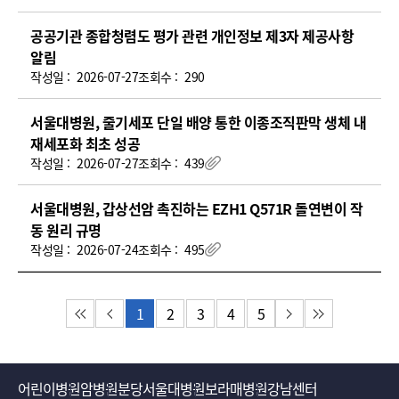
공공기관 종합청렴도 평가 관련 개인정보 제3자 제공사항
알림
작성일 :
2026-07-27
조회수 :
290
서울대병원, 줄기세포 단일 배양 통한 이종조직판막 생체 내
재세포화 최초 성공
작성일 :
2026-07-27
조회수 :
439
첨부파일
서울대병원, 갑상선암 촉진하는 EZH1 Q571R 돌연변이 작
동 원리 규명
작성일 :
2026-07-24
조회수 :
495
첨부파일
1
2
3
4
5
첫 페이지
이전 페이지
다음 페이지
마지막 페이지
어린이병원
암병원
분당서울대병원
보라매병원
강남센터