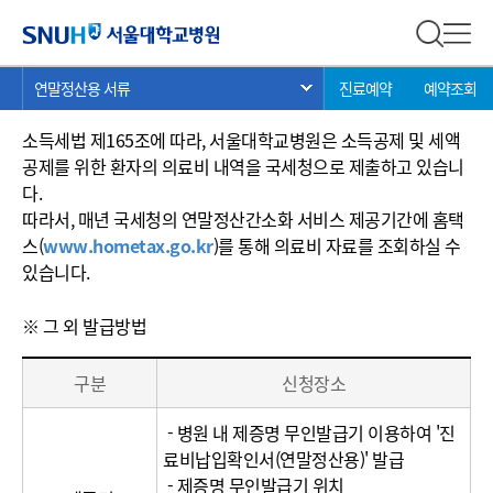
연말정산용 서류
서울대학교병원
전체 검
전체
현
>
>
>
연말정산용 진료비납입확인서 발급 안내
연말정산용 서류
진료예약
예약조회
서브 메뉴 목록 열기
재
위
소득세법 제165조에 따라, 서울대학교병원은 소득공제 및 세액
치:
공제를 위한 환자의 의료비 내역을 국세청으로 제출하고 있습니
다.
따라서, 매년 국세청의 연말정산간소화 서비스 제공기간에 홈택
스(
www.hometax.go.kr
)를 통해 의료비 자료를 조회하실 수
있습니다.
※ 그 외 발급방법
신
구분
신청장소
청
방
- 병원 내 제증명 무인발급기 이용하여 '진
법
료비납입확인서(연말정산용)' 발급
(구
- 제증명 무인발급기 위치