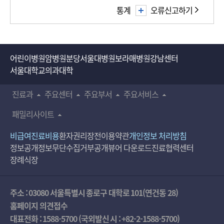
통계
오류신고하기
어린이병원
암병원
분당서울대병원
보라매병원
강남센터
서울대학교의과대학
진료과
주요센터
주요부서
주요서비스
패밀리사이트
비급여진료비용
환자권리장전
이용약관
개인정보 처리방침
정보공개
정보무단수집거부공개
뷰어 다운로드
진료협력센터
장례식장
주소 : 03080 서울특별시 종로구 대학로 101(연건동 28)
홈페이지 의견접수
대표전화 :
1588-5700
(국외발신 시 :
+82-2-1588-5700
)