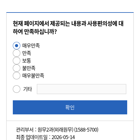
콘
현재 페이지에서 제공되는 내용과 사용편의성에 대
텐
츠
하여 만족하십니까?
만
매우만족
사
족
만족
용
도
보통
편
평
불만족
의
가
매우불만족
성
만
기타
족
도
조
확인
사
관리부서 : 원무2과(외래원무) (1588-5700)
최종 업데이트일 : 2026-05-14