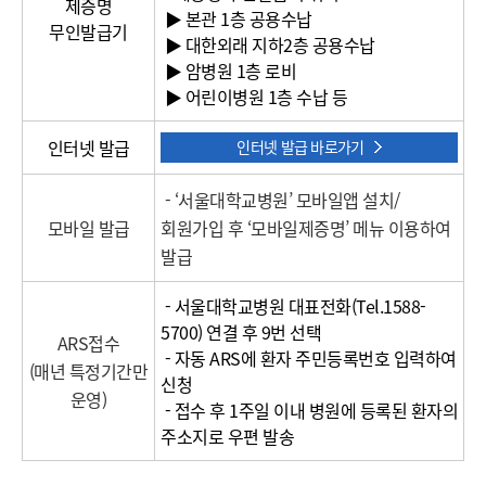
제증명
분,
▶ 본관 1층 공용수납
무인발급기
신
▶ 대한외래 지하2층 공용수납
청
▶ 암병원 1층 로비
장
▶ 어린이병원 1층 수납 등
소)
인터넷 발급
인터넷 발급 바로가기
- ‘서울대학교병원’ 모바일앱 설치/
모바일 발급
회원가입 후 ‘모바일제증명’ 메뉴 이용하여
발급
- 서울대학교병원 대표전화(Tel.1588-
5700) 연결 후 9번 선택
ARS접수
- 자동 ARS에 환자 주민등록번호 입력하여
(매년 특정기간만
신청
운영)
- 접수 후 1주일 이내 병원에 등록된 환자의
주소지로 우편 발송