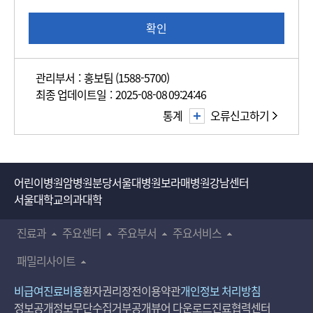
도
조
확인
사
관리부서 : 홍보팀 (1588-5700)
최종 업데이트일 : 2025-08-08 09:24:46
통계
오류신고하기
어린이병원
암병원
분당서울대병원
보라매병원
강남센터
서울대학교의과대학
진료과
주요센터
주요부서
주요서비스
패밀리사이트
비급여진료비용
환자권리장전
이용약관
개인정보 처리방침
정보공개
정보무단수집거부공개
뷰어 다운로드
진료협력센터