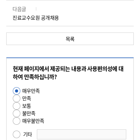
다음글
진료교수요원 공개채용
목록
콘
현재 페이지에서 제공되는 내용과 사용편의성에 대
텐
츠
하여 만족하십니까?
만
매우만족
사
족
만족
용
도
보통
편
평
불만족
의
가
매우불만족
성
만
기타
족