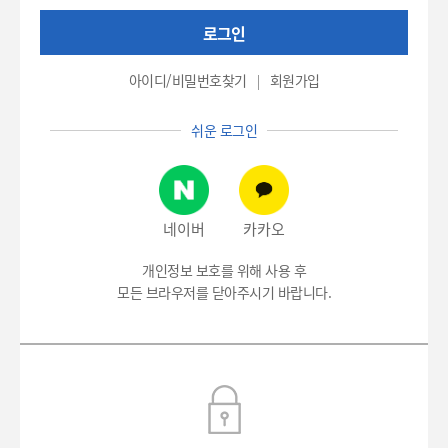
권
로그인
번
호
(환
아이디/비밀번호찾기
회원가입
자
번
쉬운 로그인
호),
비
밀
번
호
네이버
카카오
입
력
개인정보 보호를 위해 사용 후
모든 브라우저를 닫아주시기 바랍니다.