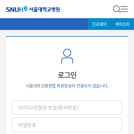
서울대학교병원
전체 검
전체
현
>
진료예약
예약조회
재
위
치:
로
그
인
로그인
서울대학교
병원앱 회원정보
와
연동되지 않습니다.
아
이
디
/
진
찰