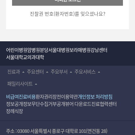
호
5700)로 이용하실 수 있습니다.
입
진찰권 번호(환자번호)를 잊으셨나요?
력
어린이병원
암병원
분당서울대병원
보라매병원
강남센터
서울대학교의과대학
진료과
주요센터
주요부서
주요서비스
패밀리사이트
비급여진료비용
환자권리장전
이용약관
개인정보 처리방침
정보공개
정보무단수집거부공개
뷰어 다운로드
진료협력센터
장례식장
주소 : 03080 서울특별시 종로구 대학로 101(연건동 28)