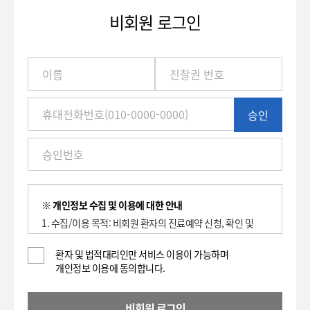
비회원 로그인
이
름
/
진
승인
찰
권
번
호
(환
자
번
※ 개인정보 수집 및 이용에 대한 안내
호)
1. 수집/이용 목적: 비회원 환자의 진료예약 신청, 확인 및
/
취소에 대한 이용 기록 보관.
휴
2. 수집하는 항목: 이름, 환자등록번호(진찰권 번호),
환자 및 법적대리인만 서비스 이용이 가능하며
대
개인정보 이용에 동의합니다.
휴대전화번호
전
3. 개인정보의 보유 및 이용기간 : 2년
화
4. 동의를 거부할 권리가 있으며, 대표전화(전화: 1588-
번
비회원 로그인