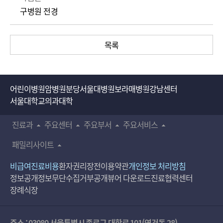
구병원 전경
목록
어린이병원
암병원
분당서울대병원
보라매병원
강남센터
서울대학교의과대학
진료과
주요센터
주요부서
주요서비스
패밀리사이트
비급여진료비용
환자권리장전
이용약관
개인정보 처리방침
정보공개
정보무단수집거부공개
뷰어 다운로드
진료협력센터
장례식장
주소 : 03080 서울특별시 종로구 대학로 101(연건동 28)