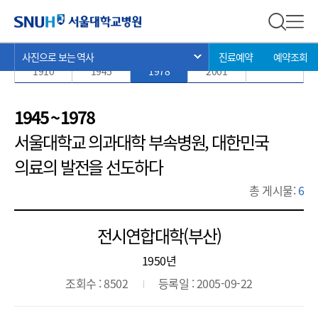
사진으로 보는 역사
서울대학교병원
전체 검
전체
현
>
>
>
사진으로 보는 역사
진료예약
예약조회
서브 메뉴 목록 열기
1885 ~
1910 ~
1945 ~
1978 ~
2002 ~ 현재
재
1910
1945
1978
2001
위
치:
1945 ~ 1978
서울대학교 의과대학 부속병원, 대한민국
의료의 발전을 선도하다
총 게시물:
6
전시연합대학(부산)
1950년
조회수 : 8502
등록일 : 2005-09-22