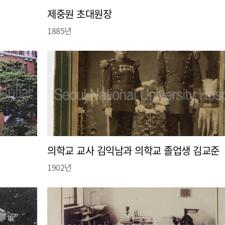
제중원 초대원장
1885년
의학교 교사 김익남과 의학교 졸업생 김교준
1902년