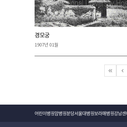
경모궁
1907년 01월
첫 페이
이
어린이병원
암병원
분당서울대병원
보라매병원
강남센