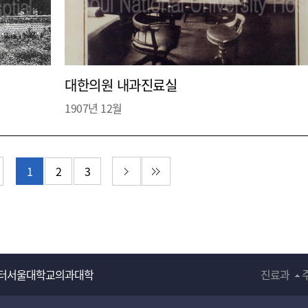
대한의원 내과진료실
1907년 12월
지
전 페이지
다음 페이지
마지막 페이지
1
2
3
터
서울대학교의과대학
진료과