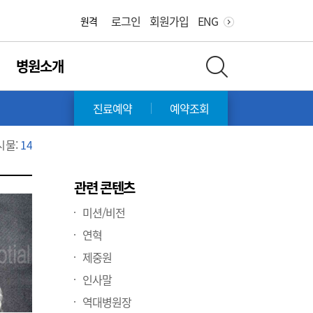
화면 축소
화면 확대
로그인
회원가입
ENG
원격
병원소개
전체 검색 레이어 열기
재
진료예약
예약조회
시물:
14
관련 콘텐츠
미션/비전
연혁
제중원
인사말
역대병원장