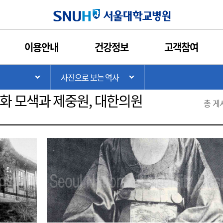
인쇄
관심콘텐츠
URL복사
서울대학교병원
이용안내
건강정보
고객참여
1945 ~ 1978
1978 ~ 2001
2002 ~ 현
>
사진으로 보는 역사
기
서브 메뉴 목록 열기
서브 메뉴 목록 열기
화 모색과 제중원, 대한의원
총 게