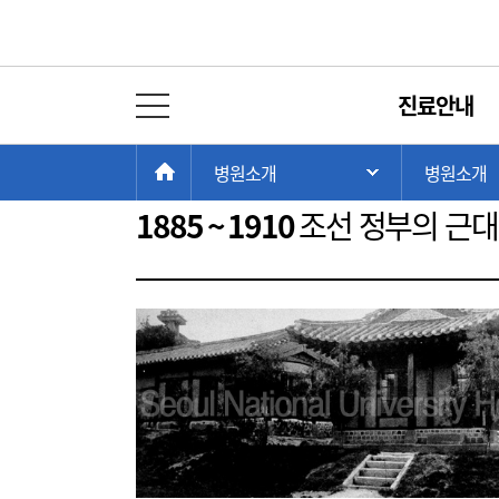
사진으로 보는 역사
진료안내
전체 메뉴 열기
1885 ~ 1910
1910 ~ 1945
현
>
>
HOME
병원소개
병원소개
주 메뉴 목록 열
재
위
1885 ~ 1910
조선 정부의 근대
치: