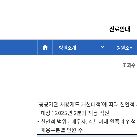
채용공고
진료안내
전체 메뉴 열기
서울대학교병원 친인척
현
>
>
HOME
병원소개
병원소식
주 메뉴 목록 열
재
위
조회수 :
치:
'
공공기관 채용제도 개선대책
'
에 따라 친인척
-
대상
:
2025
년 2
분기 채용 직원
- 친인척 범위
:
배우자
,
4
촌 이내 혈족과 인척
- 채용구분별 인원 수