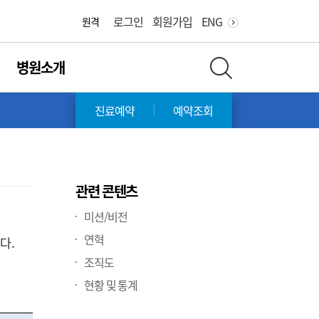
화면 축소
화면 확대
로그인
회원가입
ENG
원격
병원소개
전체 검색 레이어 열기
진료예약
예약조회
관련 콘텐츠
미션/비전
연혁
니다
.
조직도
현황 및 통계