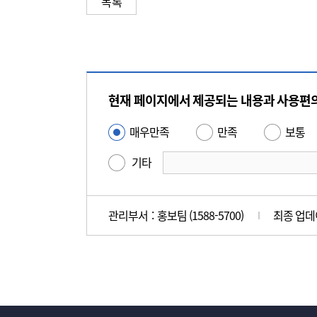
목록
콘
텐
현재 페이지에서 제공되는 내용과 사용편
츠
만
매우만족
만족
보통
사
족
용
기타
도
편
평
의
가
성
관리부서 : 홍보팀 (1588-5700)
최종 업데이트
만
족
도
조
사