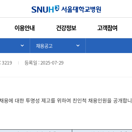
인쇄
관심콘텐츠
URL복사
서울대학교병원
이용안내
건강정보
고객참여
 채용인원 공개 (2025년 2분기)
>
채용공고
기
서브 메뉴 목록 열기
서브 메뉴 목록 열기
 3219
등록일 : 2025-07-29
 채용에 대한 투명성 제고를 위하여 친인척 채용인원을 공개합