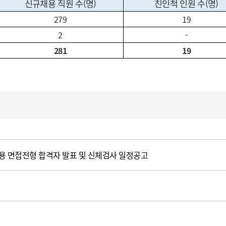
신규채용 직원 수(명)
친인척 인원 수(명)
279
19
2
-
281
19
채용 면접전형 합격자 발표 및 신체검사 일정공고