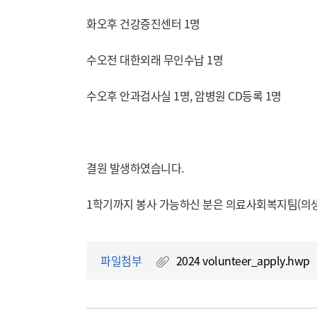
화오후 건강증진센터 1명
수오전 대한외래 무인수납 1명
수오후 안과검사실 1명, 암병원 CD등록 1명
결원 발생하였습니다.
1학기까지 봉사 가능하신 분은 의료사회복지팀(의생
파일첨부
2024 volunteer_apply.hwp