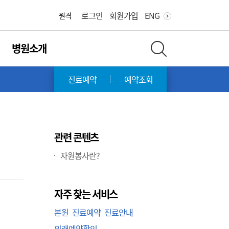
화면 축소
화면 확대
로그인
회원가입
ENG
원격
병원소개
전체 검색 레이어 열기
오후
진료예약
예약조회
관련 콘텐츠
자원봉사란?
자주 찾는 서비스
본원
진료예약
진료안내
외래예약확인