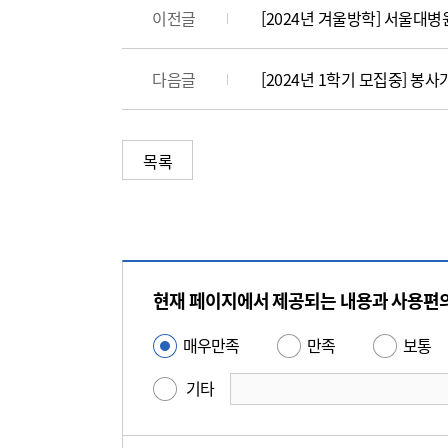
이전글
[2024년 겨울방학] 서울대
다음글
[2024년 1학기 모집중] 봉
목록
콘
텐
현재 페이지에서 제공되는 내용과 사용편
츠
만
매우만족
만족
보통
사
족
용
기타
도
편
평
의
가
성