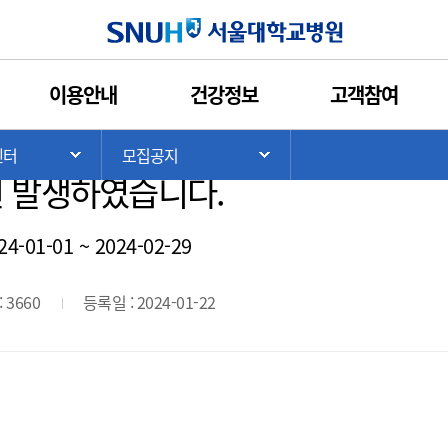
인쇄
관심콘텐츠
URL복사
서울대학교병원
이용안내
건강정보
고객참여
 모집] 화오전, 화오후, 수오전, 수
>
센터
모집공지
기
서브 메뉴 목록 열기
서브 메뉴 목록 열기
 발생하였습니다.
24-01-01
~
2024-02-29
 3660
등록일 : 2024-01-22