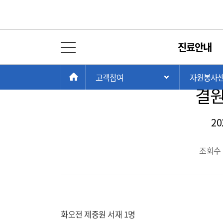
모집공지
진료안내
전체 메뉴 열기
[2024년 겨울방학 추가
현
>
>
HOME
고객참여
자원봉사
주 메뉴 목록 열
재
결원
위
치:
20
조회수 :
화오전 제중원 서재 1명