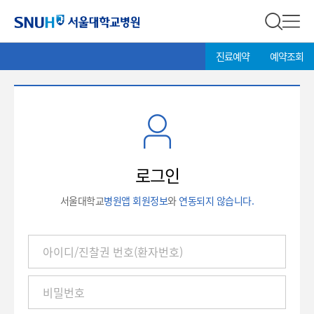
서울대학교병원
전체 검
전체
현
>
진료예약
예약조회
재
위
치:
로
그
인
로그인
서울대학교
병원앱 회원정보
와
연동되지 않습니다.
아
이
디
/
진
찰