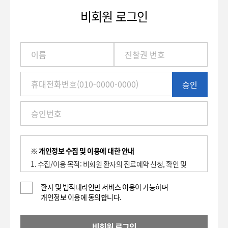
비회원 로그인
이
름
/
진
승인
찰
권
번
호
(환
자
번
※ 개인정보 수집 및 이용에 대한 안내
호)
1. 수집/이용 목적: 비회원 환자의 진료예약 신청, 확인 및
/
취소에 대한 이용 기록 보관.
휴
2. 수집하는 항목: 이름, 환자등록번호(진찰권 번호),
환자 및 법적대리인만 서비스 이용이 가능하며
대
개인정보 이용에 동의합니다.
휴대전화번호
전
3. 개인정보의 보유 및 이용기간 : 2년
화
4. 동의를 거부할 권리가 있으며, 대표전화(전화: 1588-
번
비회원 로그인