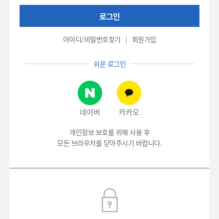
권
로그인
번
호
(환
아이디/비밀번호찾기
회원가입
자
번
쉬운 로그인
호),
비
밀
번
호
네이버
카카오
입
력
개인정보 보호를 위해 사용 후
모든 브라우저를 닫아주시기 바랍니다.