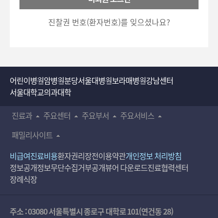
호
5700)로 이용하실 수 있습니다.
입
진찰권 번호(환자번호)를 잊으셨나요?
력
어린이병원
암병원
분당서울대병원
보라매병원
강남센터
서울대학교의과대학
진료과
주요센터
주요부서
주요서비스
패밀리사이트
비급여진료비용
환자권리장전
이용약관
개인정보 처리방침
정보공개
정보무단수집거부공개
뷰어 다운로드
진료협력센터
장례식장
주소 : 03080 서울특별시 종로구 대학로 101(연건동 28)