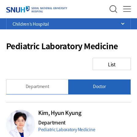
SEOUL NATIONAL UNIVERSITY
Menu
Current
>
>
>
Children’s Hospital
Ope
Position
Pediatric Laboratory Medicine
List
Department
Doctor
Kim, Hyun Kyung
Department
Pediatric Laboratory Medicine