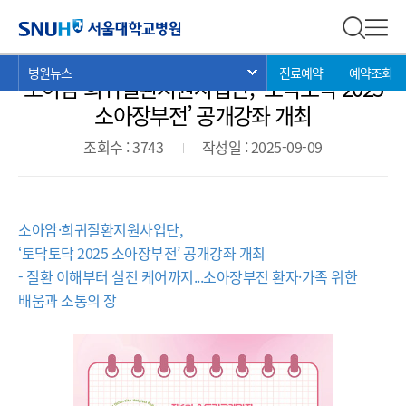
병원뉴스
서울대학교병원
전체 검
전체
현
>
>
>
병원뉴스
진료예약
예약조회
서브 메뉴 목록 열기
소아암·희귀질환지원사업단, ‘토닥토닥 2025
재
위
소아장부전’ 공개강좌 개최
치:
조회수 : 3743
작성일 : 2025-09-09
소아암·희귀질환지원사업단,
‘토닥토닥 2025 소아장부전’
공개강좌 개최
- 질환 이해부터 실전 케어까
지...소아장부전 환자·가족 위한
배움과 소통의 장