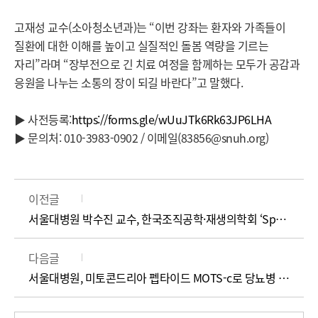
고재성 교수(소아청소년과)
는 “이번 강좌는 환자와 가족들이
질환에 대
한 이해를 높이고 실질적인 돌봄 역량을 기르는
자리”라며 “장부전으로 긴 치료 여정을 함께하는 모두가 공감과
응원을 나누는 소통의 장이 되길 바란다”고 말했다.
▶ 사전등록:
https://forms.gle/wUuJTk6Rk63JP6LHA
▶ 문의처: 010-3983-0902 / 이메일(83856@snuh.org)
이전글
서울대병원 박수진 교수, 한국조직공학·재생의학회 ‘Springer-Nature Award’ 수상
다음글
서울대병원, 미토콘드리아 펩타이드 MOTS-c로 당뇨병 진행 늦춘다