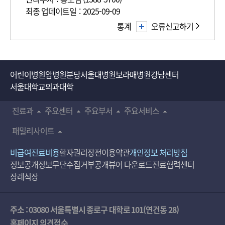
최종 업데이트일 : 2025-09-09
통계
오류신고하기
어린이병원
암병원
분당서울대병원
보라매병원
강남센터
서울대학교의과대학
진료과
주요센터
주요부서
주요서비스
패밀리사이트
비급여진료비용
환자권리장전
이용약관
개인정보 처리방침
정보공개
정보무단수집거부공개
뷰어 다운로드
진료협력센터
장례식장
주소 : 03080 서울특별시 종로구 대학로 101(연건동 28)
홈페이지 의견접수