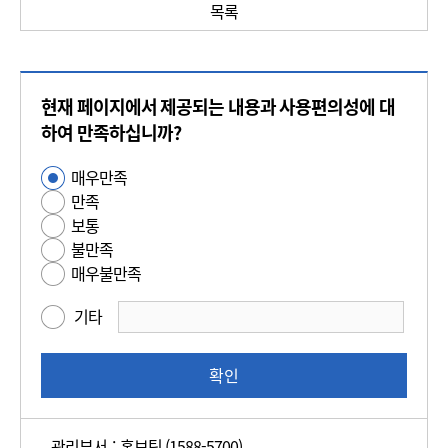
목록
콘
현재 페이지에서 제공되는 내용과 사용편의성에 대
텐
츠
하여 만족하십니까?
만
매우만족
사
족
만족
용
도
보통
편
평
불만족
의
가
매우불만족
성
만
기타
족
도
조
확인
사
관리부서 : 홍보팀 (1588-5700)